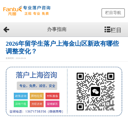
栏目导航
办事指南
栏目
网
站
首
2026年留学生落户上海金山区新政有哪些
页
调整变化？
留
发表时间：2026-06-04
学
生
落
户
咨
询
服
务
优
势