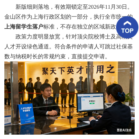
客
新版细则落地，有效期锁定至2026年11月30日。
户
案
金山区作为上海行政区划的一部分，执行全市统一的
例
上海留学生落户
标准，不存在独立的区域新政。
政策力度明显放宽，针对顶尖院校博士及高精尖
客
户
人才开设绿色通道。符合条件的申请人可跳过社保基
好
评
数与纳税时长的常规约束，直接提交申请。
新
闻
资
讯
联
系
我
们