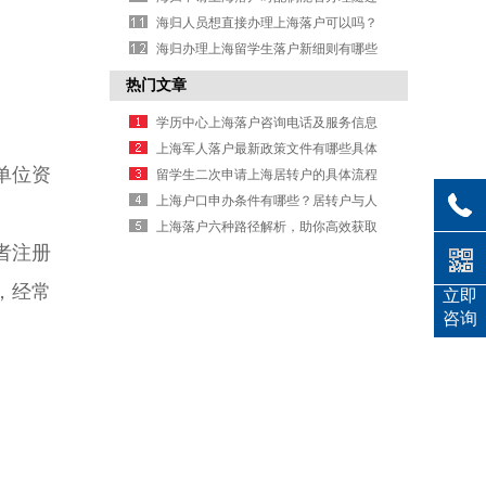
手续？
海归人员想直接办理上海落户可以吗？
海归办理上海留学生落户新细则有哪些
具体要求？
热门文章
学历中心上海落户咨询电话及服务信息
上海军人落户最新政策文件有哪些具体
单位资
规定要求
留学生二次申请上海居转户的具体流程
是什么
上海户口申办条件有哪些？居转户与人
才引进要求详解
上海落户六种路径解析，助你高效获取
者注册
户口办理信息
，经常
立即
咨询