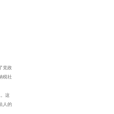
了党政
纳税社
上。这
法人的