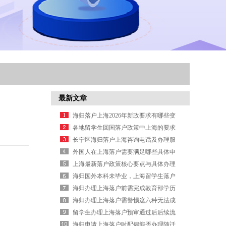
最新文章
海归落户上海2026年新政要求有哪些变
化？
各地留学生回国落户政策中上海的要求
有哪些？
长宁区海归落户上海咨询电话及办理服
务信息
外国人在上海落户需要满足哪些具体申
请条件
上海最新落户政策核心要点与具体办理
信息汇总
海归国外本科未毕业，上海留学生落户
学历认证怎么补救？
海归办理上海落户前需完成教育部学历
认证
海归办理上海落户需警惕这六种无法成
功落户的情况
留学生办理上海落户预审通过后后续流
程是什么
海归申请上海落户时配偶能否办理随迁