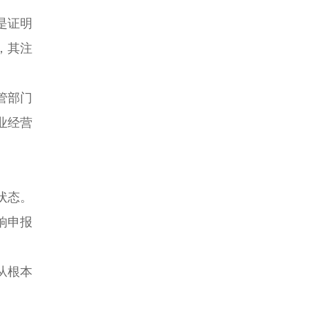
是证明
，其注
管部门
业经营
状态。
响申报
从根本