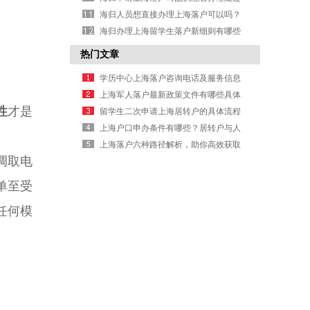
手续？
海归人员想直接办理上海落户可以吗？
海归办理上海留学生落户新细则有哪些
具体要求？
热门文章
学历中心上海落户咨询电话及服务信息
上海军人落户最新政策文件有哪些具体
性
才是
规定要求
留学生二次申请上海居转户的具体流程
是什么
上海户口申办条件有哪些？居转户与人
才引进要求详解
上海落户六种路径解析，助你高效获取
调取电
户口办理信息
单至受
任何模