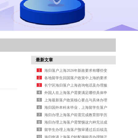
最新文章
海归落户上海2026年新政要求有哪些变
化？
各地留学生回国落户政策中上海的要求
有哪些？
长宁区海归落户上海咨询电话及办理服
务信息
外国人在上海落户需要满足哪些具体申
请条件
上海最新落户政策核心要点与具体办理
信息汇总
海归国外本科未毕业，上海留学生落户
学历认证怎么补救？
海归办理上海落户前需完成教育部学历
认证
海归办理上海落户需警惕这六种无法成
功落户的情况
留学生办理上海落户预审通过后后续流
程是什么
海归申请上海落户时配偶能否办理随迁