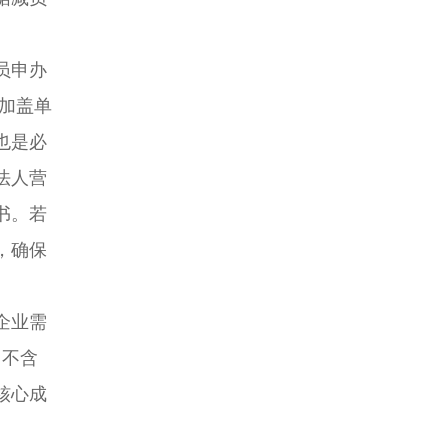
员申办
加盖单
也是必
法人营
书。若
，确保
企业需
（不含
核心成