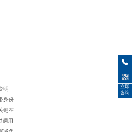
立即
说明
咨询
带身份
关键在
过调用
据减负