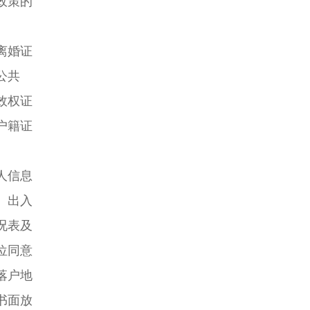
政策的
离婚证
公共
效权证
户籍证
人信息
、出入
况表及
位同意
落户地
书面放