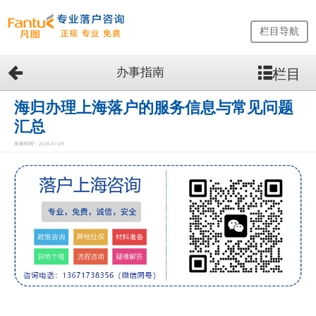
栏目导航
办事指南
栏目
网
站
首
海归办理上海落户的服务信息与常见问题
页
汇总
留
发表时间：2026-07-09
学
生
落
户
咨
询
服
务
优
势