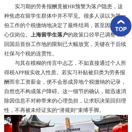
客
实习期的劳务报酬竟被HR预警为落户隐患，这
户
案
种焦虑在留学生群体中并不罕见。很多人误以为第一
例
份工作的个税缴纳地决定了最终结局，甚至因此放弃
心仪岗位。
上海留学生落户
的政策口径早已调整，对
客
户
回国后首份工作地的限制已大幅放宽，关键在于后续
好
评
社保与个税的连贯性。
与其在模糊的传言中忐忑，不如直接通过个人所
新
闻
得税APP核实收入性质。若实习补贴被归类为劳务报
资
讯
酬而非工资薪金，便不会形成异地个税缴纳的记录，
自然也不构成落户障碍。这一细节的确认，能迅速消
联
系
除因信息不对称带来的心理负担，让求职决策回归理
我
性，不再被未经证实的“潜规则”束缚手脚。
们