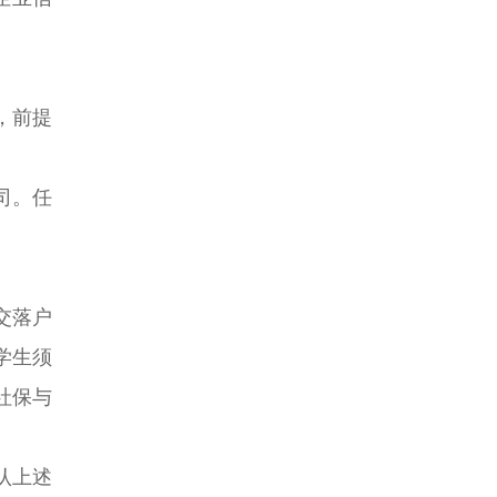
，前提
司。任
。
交落户
学生须
社保与
认上述