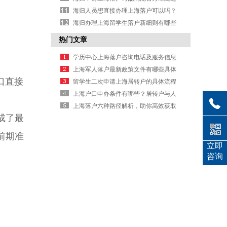
手续？
海归人员想直接办理上海落户可以吗？
海归办理上海留学生落户新细则有哪些
具体要求？
热门文章
学历中心上海落户咨询电话及服务信息
上海军人落户最新政策文件有哪些具体
口直接
规定要求
留学生二次申请上海居转户的具体流程
是什么
上海户口申办条件有哪些？居转户与人
才引进要求详解
上海落户六种路径解析，助你高效获取
成了最
户口办理信息
前期准
立即
咨询