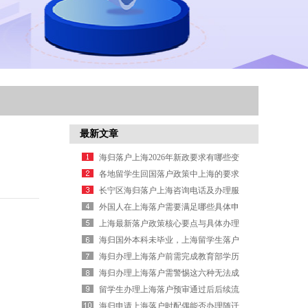
最新文章
海归落户上海2026年新政要求有哪些变
化？
各地留学生回国落户政策中上海的要求
有哪些？
长宁区海归落户上海咨询电话及办理服
务信息
外国人在上海落户需要满足哪些具体申
请条件
上海最新落户政策核心要点与具体办理
信息汇总
海归国外本科未毕业，上海留学生落户
学历认证怎么补救？
海归办理上海落户前需完成教育部学历
认证
海归办理上海落户需警惕这六种无法成
功落户的情况
留学生办理上海落户预审通过后后续流
程是什么
海归申请上海落户时配偶能否办理随迁