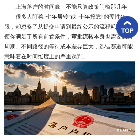
客
上海落户的时间账，不能只算政策门槛那几年。
户
案
很多人盯着“七年居转”或“十年投靠”的硬性年
例
限，却忽略了从提交申请到最终公示的流程耗时。即
便你满足了所有前置条件，
审批流转
本身也需要数月
客
户
周期。不同路径的等待成本差异巨大，选错赛道可能
好
评
意味着在时间维度上的严重误判。
新
闻
资
讯
联
系
我
们