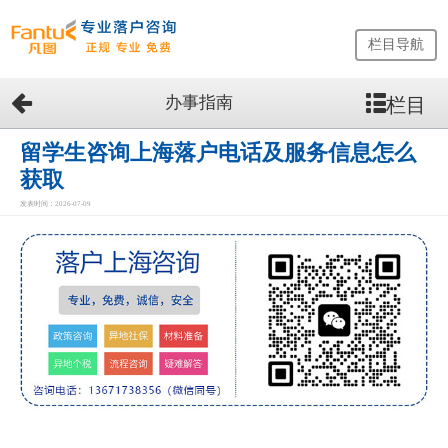
栏目导航
办事指南
栏目
网
站
首
留学生咨询上海落户电话及服务信息怎么
页
获取
留
发表时间：2026-07-09
学
生
落
户
咨
询
服
务
优
势