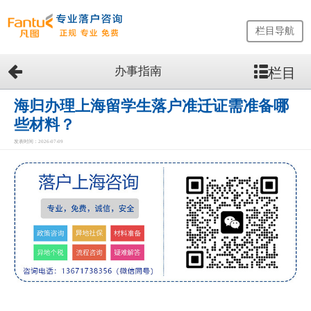
栏目导航
办事指南
栏目
网
站
首
海归办理上海留学生落户准迁证需准备哪
页
些材料？
留
发表时间：2026-07-09
学
生
落
户
咨
询
服
务
优
势