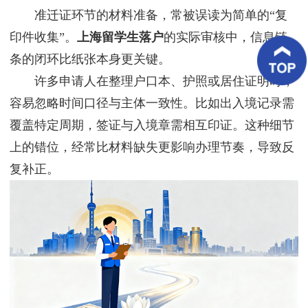
客
准迁证环节的材料准备，常被误读为简单的“复
户
案
印件收集”。
上海留学生落户
的实际审核中，信息链
例
条的闭环比纸张本身更关键。
许多申请人在整理户口本、护照或居住证明时，
客
户
容易忽略时间口径与主体一致性。比如出入境记录需
好
评
覆盖特定周期，签证与入境章需相互印证。这种细节
上的错位，经常比材料缺失更影响办理节奏，导致反
新
闻
复补正。
资
讯
联
系
我
们