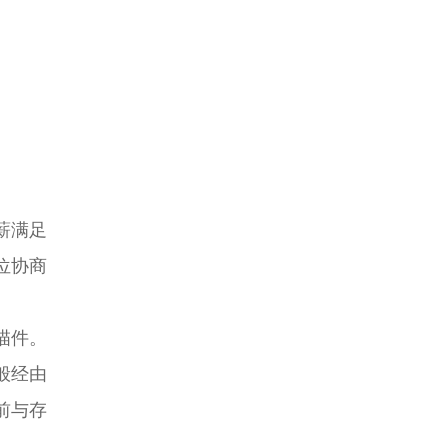
薪满足
位协商
描件。
般经由
前与存