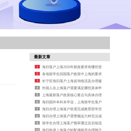
最新文章
海归落户上海2026年新政要求有哪些变
化？
各地留学生回国落户政策中上海的要求
有哪些？
长宁区海归落户上海咨询电话及办理服
务信息
外国人在上海落户需要满足哪些具体申
请条件
上海最新落户政策核心要点与具体办理
信息汇总
海归国外本科未毕业，上海留学生落户
学历认证怎么补救？
海归办理上海落户前需完成教育部学历
认证
海归办理上海落户需警惕这六种无法成
功落户的情况
留学生办理上海落户预审通过后后续流
程是什么
海归申请上海落户时配偶能否办理随迁