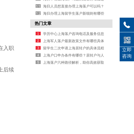
手续？
海归人员想直接办理上海落户可以吗？
海归办理上海留学生落户新细则有哪些
具体要求？
热门文章
学历中心上海落户咨询电话及服务信息
上海军人落户最新政策文件有哪些具体
在入职
规定要求
留学生二次申请上海居转户的具体流程
立即
是什么
上海户口申办条件有哪些？居转户与人
咨询
才引进要求详解
上海落户六种路径解析，助你高效获取
上后续
户口办理信息