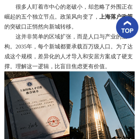
客
很多人盯着市中心的老破小，却忽略了外围正在
户
案
崛起的五个独立节点。政策风向变了，
上海落户政策
例
的突破口正悄然向新城转移。
这并非简单的区域扩张，而是人口与产业的重
客
户
构。2035年，每个新城都要承载百万级人口。为了达
好
评
成这个规模，差异化的人才导入和安居方案成了硬支
撑。理解这一逻辑，比盲目焦虑更有价值。
新
闻
资
讯
联
系
我
们