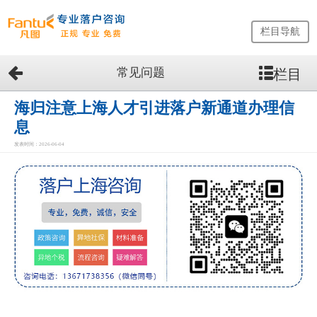
栏目导航
常见问题
栏目
网
站
首
海归注意上海人才引进落户新通道办理信
页
息
留
发表时间：2026-06-04
学
生
落
户
咨
询
服
务
优
势