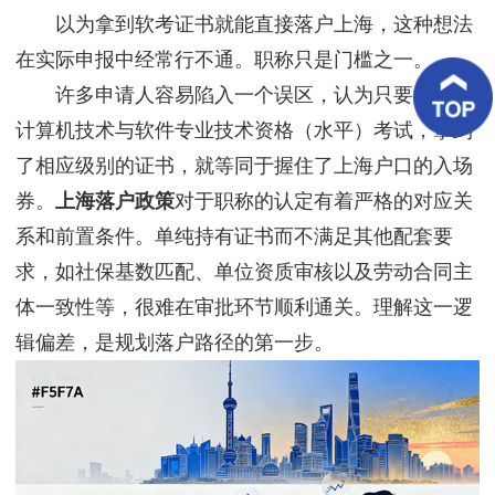
客
以为拿到软考证书就能直接落户上海，这种想法
户
案
在实际申报中经常行不通。职称只是门槛之一。
例
许多申请人容易陷入一个误区，认为只要通过了
计算机技术与软件专业技术资格（水平）考试，拿到
客
户
了相应级别的证书，就等同于握住了上海户口的入场
好
评
券。
上海落户政策
对于职称的认定有着严格的对应关
系和前置条件。单纯持有证书而不满足其他配套要
新
闻
求，如社保基数匹配、单位资质审核以及劳动合同主
资
讯
体一致性等，很难在审批环节顺利通关。理解这一逻
辑偏差，是规划落户路径的第一步。
联
系
我
们