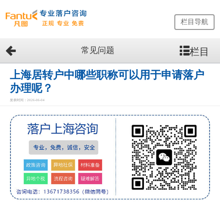
栏目导航
常见问题
栏目
网
站
首
上海居转户中哪些职称可以用于申请落户
页
办理呢？
留
发表时间：2026-06-04
学
生
落
户
咨
询
服
务
优
势