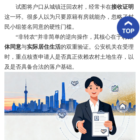
客
试图将户口从城镇迁回农村，经常卡在
接收证明
户
案
这一环。很多人以为只要原籍有房就能办，忽略了村
例
民小组签名同意的硬性门槛。
“非转农”并非简单的逆向操作，其核心在于
村集
客
户
体同意
与
实际居住生活
的双重验证。公安机关在受理
好
评
时，重点核查申请人是否真正依赖农村土地生存，以
及是否具备合法的落户基础。
新
闻
资
讯
联
系
我
们