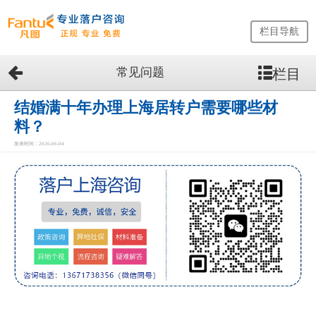
栏目导航
常见问题
栏目
网
站
首
结婚满十年办理上海居转户需要哪些材
页
料？
留
发表时间：2026-06-04
学
生
落
户
咨
询
服
务
优
势