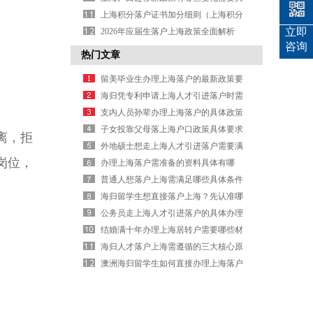
注？
上海积分落户证书加分细则（上海积分
立即
落户政策打分表）
2026年应届生落户上海政策全面解析
咨询
热门文章
留美毕业生办理上海落户的最新政策要
求有哪些？
海归凭专利申请上海人才引进落户时需
要注意哪些细节问题？
支内人员孙辈办理上海落户的具体政策
要求有哪些？
子女投靠父母落上海户口政策具体要求
离，拒
是什么？
外地硕士想走上海人才引进落户需要满
岗位，
足什么条件？
办理上海落户需准备的资料具体有哪
些？
普通人想落户上海需满足哪些具体条件
与要求？
海归留学生想直接落户上海？先认准哪
些证书再考证
公务员走上海人才引进落户的具体办理
流程是怎样的？
结婚满十年办理上海居转户需要哪些材
料？
海归人才落户上海需遵循的三大核心原
则解析
澳洲海归留学生如何直接办理上海落户
手续