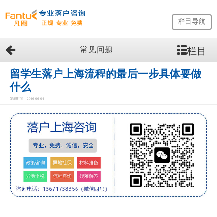
栏目导航
常见问题
栏目
网
站
首
留学生落户上海流程的最后一步具体要做
页
什么
留
发表时间：2026-06-04
学
生
落
户
咨
询
服
务
优
势