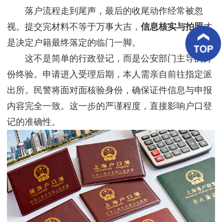
客
落户流程走到尾声，最后的收尾动作经常被忽
户
案
视。提交完材料不等于万事大吉，
信息核实与拍照
才
例
是决定户籍最终落定的临门一脚。
这不是简单的行政登记，而是公安部门主导的身
客
户
份终验。申请进入受理后期，本人需亲自前往指定派
好
评
出所。民警将面对面核验身份，确保证件信息与申报
内容完全一致。这一步的严谨程度，直接影响户口登
新
闻
记的准确性。
资
讯
联
系
我
们