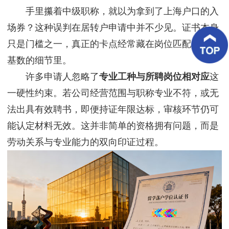
客
手里攥着中级职称，就以为拿到了上海户口的入
户
案
场券？这种误判在居转户申请中并不少见。证书本身
例
只是门槛之一，真正的卡点经常藏在岗位匹配与社保
基数的细节里。
客
户
许多申请人忽略了
专业工种与所聘岗位相对应
这
好
评
一硬性约束。若公司经营范围与职称专业不符，或无
法出具有效聘书，即便持证年限达标，审核环节仍可
新
闻
能认定材料无效。这并非简单的资格拥有问题，而是
资
讯
劳动关系与专业能力的双向印证过程。
联
系
我
们