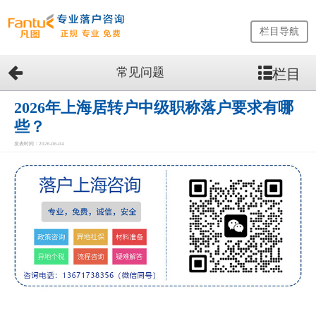
栏目导航
常见问题
栏目
网
站
首
2026年上海居转户中级职称落户要求有哪
页
些？
留
发表时间：2026-06-04
学
生
落
户
咨
询
服
务
优
势