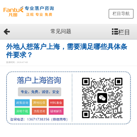
栏目导航
常见问题
栏目
网
站
首
外地人想落户上海，需要满足哪些具体条
页
件要求？
留
发表时间：2026-07-08
学
生
落
户
咨
询
服
务
优
势