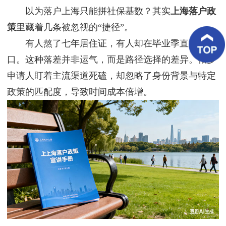
客
以为落户上海只能拼社保基数？其实
上海落户政
户
案
策
里藏着几条被忽视的“捷径”。
例
有人熬了七年居住证，有人却在毕业季直接拿户
口。这种落差并非运气，而是路径选择的差异。很多
客
户
申请人盯着主流渠道死磕，却忽略了身份背景与特定
好
评
政策的匹配度，导致时间成本倍增。
新
闻
资
讯
联
系
我
们