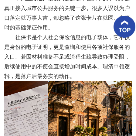
客
真正接入城市公共服务的关键一步。很多人误以为户
户
案
口落定就万事大吉，却忽略了这张卡片在就医、办事
例
时的基础凭证作用。
客
社保卡是个人社会保险信息的电子载体，它不仅
户
好
是身份的电子证明，更是查询和使用各项社保服务的
评
入口。若因材料准备不足或流程生疏导致办理受阻，
后续使用中的不便会直接增加时间成本。理清申领逻
新
闻
辑，是落户后最务实的动作。
资
讯
联
系
我
们