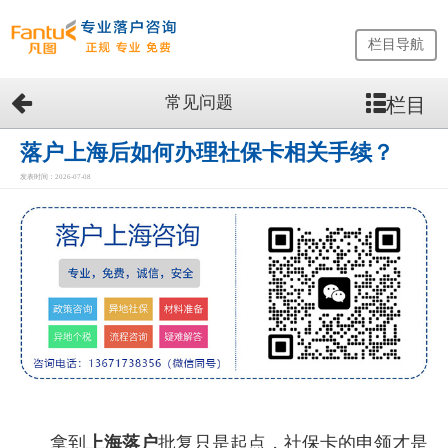
栏目导航
常见问题
栏目
网
站
首
落户上海后如何办理社保卡相关手续？
页
发表时间：2026-07-08
留
学
生
落
户
咨
询
服
务
优
势
拿到
上海落户
批复只是起点，社保卡的申领才是