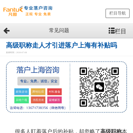
栏目导航
常见问题
栏目
网
站
首
高级职称走人才引进落户上海有补贴吗
页
发表时间：2026-07-08
留
学
生
落
户
咨
询
服
务
优
势
很多人盯着落户后的补贴，却忽略了
高级职称
本