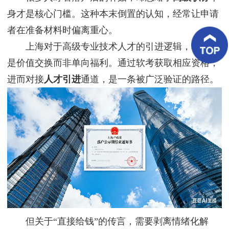
客
身才是核心门槛。这种本末倒置的认知，经常让申请
户
案
者在准备材料时偏离重心。
例
上海对于高级专业技术人才的引进逻辑，本质上
客
是价值交换而非单向福利。通过软考获取相应资格，
户
好
进而对接
人才引进
通道，是一条被广泛验证的路径。
评
新
闻
资
讯
联
系
我
们
但关于“直接给钱”的传言，需要剥离情绪化解