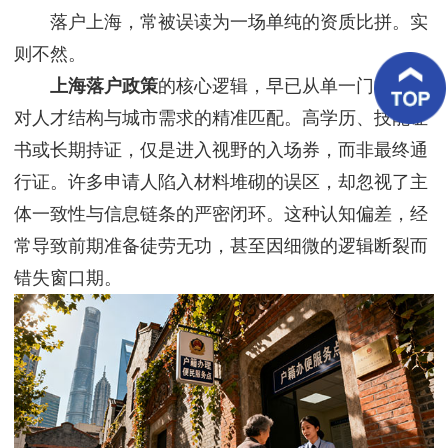
客
落户上海，常被误读为一场单纯的资质比拼。实
户
案
则不然。
例
上海落户政策
的核心逻辑，早已从单一门槛转向
对人才结构与城市需求的精准匹配。高学历、技能证
客
户
书或长期持证，仅是进入视野的入场券，而非最终通
好
评
行证。许多申请人陷入材料堆砌的误区，却忽视了主
体一致性与信息链条的严密闭环。这种认知偏差，经
新
闻
常导致前期准备徒劳无功，甚至因细微的逻辑断裂而
资
讯
错失窗口期。
联
系
我
们