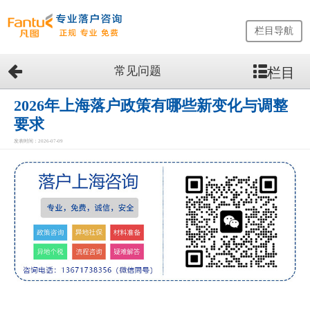
栏目导航
常见问题
栏目
网
站
首
2026年上海落户政策有哪些新变化与调整
页
要求
留
发表时间：2026-07-09
学
生
落
户
咨
询
服
务
优
势