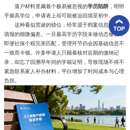
客
落户材料里藏着个极易被忽视的
学历陷阱
，明明
户
案
手握高学位，申请表上却可能被迫回填至初中。
例
这种看似荒诞的错位，经常源于档案信息与系统
填报的细微偏差。一旦最高学历字段未做动态修正，
客
户
即便社保个税完美匹配，受理环节仍会因基础信息不
好
评
一致而卡顿。许多申请人只顾着核对近期的缴纳记
录，却忘了回溯早年间的学籍证明，导致现场不得不
新
闻
紧急联系家人补办材料，平白增加了时间成本与心理
资
讯
负担。
联
系
我
们