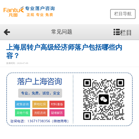
栏目导航
常见问题
栏目
网
站
首
上海居转户高级经济师落户包括哪些内
页
容？
留
发表时间：2026-07-09
学
生
落
户
咨
询
服
务
优
势