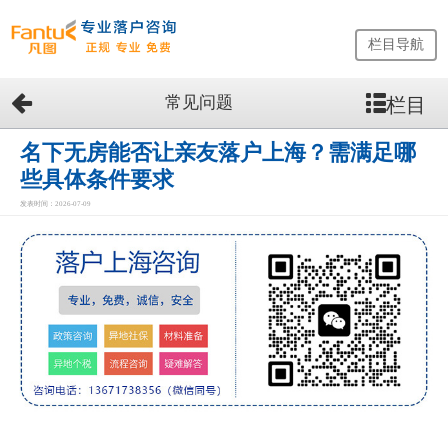
栏目导航
常见问题
栏目
网
站
首
名下无房能否让亲友落户上海？需满足哪
页
些具体条件要求
留
发表时间：2026-07-09
学
生
落
户
咨
询
服
务
优
势