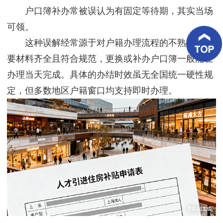
客
户口簿补办常被误认为有固定等待期，其实当场
户
案
可领。
例
这种误解经常源于对户籍办理流程的不熟悉。只
要材料齐全且符合规范，更换或补办户口簿一般能在
客
户
办理当天完成。具体的办结时效虽无全国统一硬性规
好
评
定，但多数地区户籍窗口均支持即时办理。
新
闻
资
讯
联
系
我
们