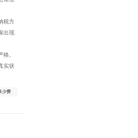
纳税方
保出现
严格。
真实状
多少费