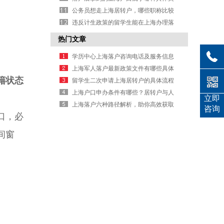
型呢？
公务员想走上海居转户，哪些职称比较
好考且容易落户？
违反计生政策的留学生能在上海办理落
户吗
热门文章
学历中心上海落户咨询电话及服务信息
上海军人落户最新政策文件有哪些具体
籍状态
规定要求
留学生二次申请上海居转户的具体流程
是什么
上海户口申办条件有哪些？居转户与人
立即
才引进要求详解
上海落户六种路径解析，助你高效获取
咨询
口，必
户口办理信息
间窗