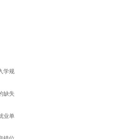
入学规
的缺失
就业单
息错位