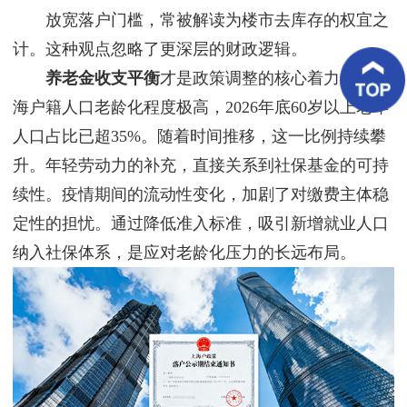
客
放宽落户门槛，常被解读为楼市去库存的权宜之
户
案
计。这种观点忽略了更深层的财政逻辑。
例
养老金收支平衡
才是政策调整的核心着力点。上
海户籍人口老龄化程度极高，2026年底60岁以上老年
客
户
人口占比已超35%。随着时间推移，这一比例持续攀
好
评
升。年轻劳动力的补充，直接关系到社保基金的可持
续性。疫情期间的流动性变化，加剧了对缴费主体稳
新
闻
定性的担忧。通过降低准入标准，吸引新增就业人口
资
讯
纳入社保体系，是应对老龄化压力的长远布局。
联
系
我
们