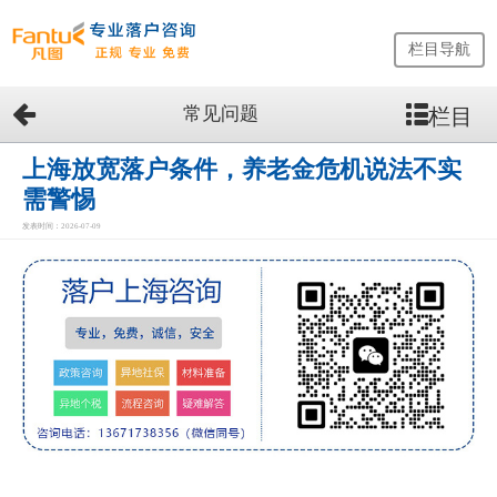
栏目导航
常见问题
栏目
网
站
首
上海放宽落户条件，养老金危机说法不实
页
需警惕
留
发表时间：2026-07-09
学
生
落
户
咨
询
服
务
优
势