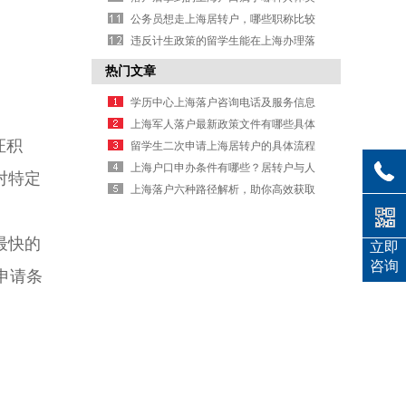
型呢？
公务员想走上海居转户，哪些职称比较
好考且容易落户？
违反计生政策的留学生能在上海办理落
户吗
热门文章
学历中心上海落户咨询电话及服务信息
上海军人落户最新政策文件有哪些具体
证积
规定要求
留学生二次申请上海居转户的具体流程
是什么
上海户口申办条件有哪些？居转户与人
对特定
才引进要求详解
上海落户六种路径解析，助你高效获取
户口办理信息
最快的
立即
咨询
申请条