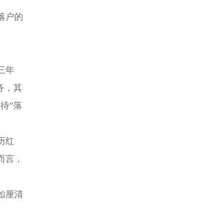
落户的
三年
务，其
待”落
历红
而言，
如厘清