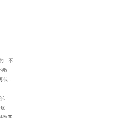
的，不
的数
再低，
合计
于底
基数匹