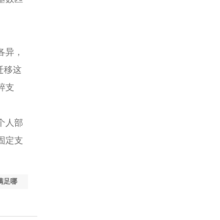
各异，
迁移这
碎支
个人部
固定支
满足哪