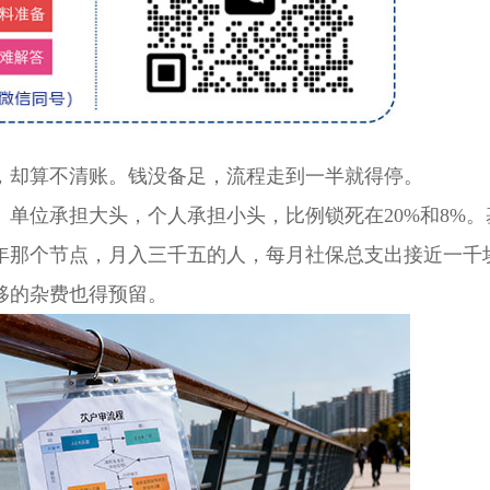
，却算不清账。钱没备足，流程走到一半就得停。
位承担大头，个人承担小头，比例锁死在20%和8%。
6年那个节点，月入三千五的人，每月社保总支出接近一千
移的杂费也得预留。