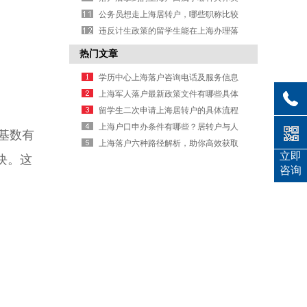
型呢？
公务员想走上海居转户，哪些职称比较
好考且容易落户？
违反计生政策的留学生能在上海办理落
户吗
热门文章
学历中心上海落户咨询电话及服务信息
上海军人落户最新政策文件有哪些具体
规定要求
留学生二次申请上海居转户的具体流程
是什么
上海户口申办条件有哪些？居转户与人
基数有
才引进要求详解
上海落户六种路径解析，助你高效获取
立即
块。这
户口办理信息
咨询