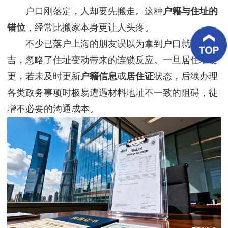
客
户口刚落定，人却要先搬走。这种
户籍与住址的
户
案
错位
，经常比搬家本身更让人头疼。
例
不少已落户上海的朋友误以为拿到户口就万事大
吉，忽略了住址变动带来的连锁反应。一旦居住地变
客
户
更，若未及时更新
户籍信息
或
居住证
状态，后续办理
好
评
各类政务事项时极易遭遇材料地址不一致的阻碍，徒
增不必要的沟通成本。
新
闻
资
讯
联
系
我
们