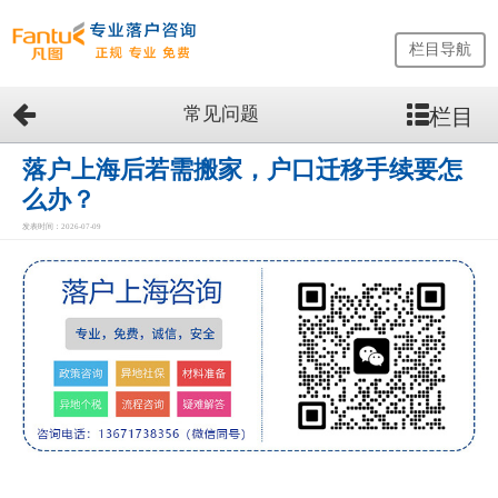
栏目导航
常见问题
栏目
网
站
首
落户上海后若需搬家，户口迁移手续要怎
页
么办？
留
发表时间：2026-07-09
学
生
落
户
咨
询
服
务
优
势