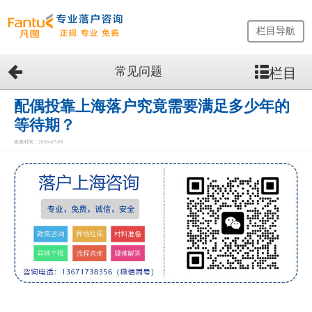
栏目导航
常见问题
栏目
网
站
首
配偶投靠上海落户究竟需要满足多少年的
页
等待期？
留
发表时间：2026-07-09
学
生
落
户
咨
询
服
务
优
势