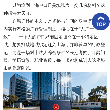
客
以为拿到上海户口只是填张表、交几份材料？这
户
案
种想法太天真。
例
户籍迁移的本质，是资格与时间的双重博弈。国
内实行严格的户籍管理制度，核心在于“人户一
客
户
致”——一个人的户口只能固定挂靠在一个特定区
好
评
域。想要打破地域绑定迁入上海，并非简单的行政登
记，而是一场对申请人综合条件的长期考察。年龄门
新
闻
槛、学历背景、职业资质，每一项都构成进入这座城
资
讯
市的隐形防线。
联
系
我
们