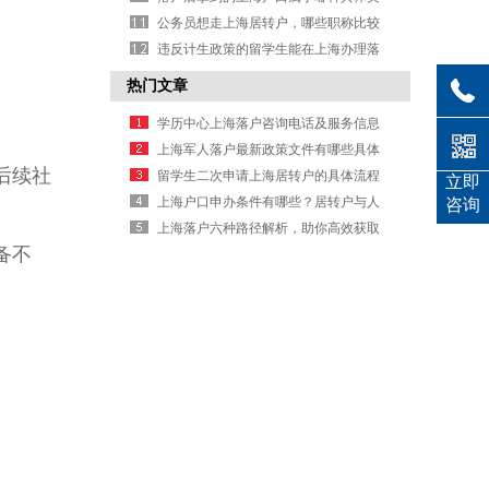
型呢？
公务员想走上海居转户，哪些职称比较
好考且容易落户？
违反计生政策的留学生能在上海办理落
户吗
热门文章
学历中心上海落户咨询电话及服务信息
上海军人落户最新政策文件有哪些具体
后续社
规定要求
留学生二次申请上海居转户的具体流程
立即
是什么
上海户口申办条件有哪些？居转户与人
咨询
才引进要求详解
上海落户六种路径解析，助你高效获取
备不
户口办理信息