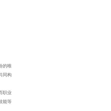
份的唯
共同构
而职业
技能等