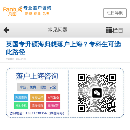
栏目导航
常见问题
栏目
网
站
首
英国专升硕海归想落户上海？专科生可选
页
此路径
留
发表时间：2026-07-09
学
生
落
户
咨
询
服
务
优
势