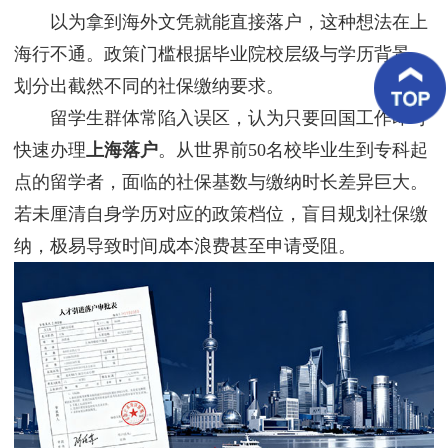
客
以为拿到海外文凭就能直接落户，这种想法在上
户
案
海行不通。政策门槛根据毕业院校层级与学历背景，
例
划分出截然不同的社保缴纳要求。
留学生群体常陷入误区，认为只要回国工作即可
客
户
快速办理
上海落户
。从世界前50名校毕业生到专科起
好
评
点的留学者，面临的社保基数与缴纳时长差异巨大。
若未厘清自身学历对应的政策档位，盲目规划社保缴
新
闻
纳，极易导致时间成本浪费甚至申请受阻。
资
讯
联
系
我
们