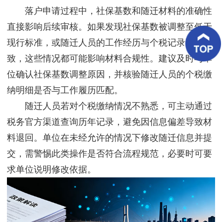
客
落户申请过程中，社保基数和随迁材料的准确性
户
案
直接影响后续审核。如果发现社保基数被调整至低于
例
现行标准，或随迁人员的工作经历与个税记录不一
致，这些情况都可能影响材料合规性。建议及时与单
客
户
位确认社保基数调整原因，并核验随迁人员的个税缴
好
评
纳明细是否与工作履历匹配。
随迁人员若对个税缴纳情况不熟悉，可主动通过
新
闻
税务官方渠道查询历年记录，避免因信息偏差导致材
资
讯
料退回。单位在未经允许的情况下修改随迁信息并提
交，需警惕此类操作是否符合流程规范，必要时可要
联
系
求单位说明修改依据。
我
们