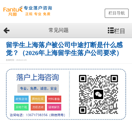
栏目导航
常见问题
栏目
网
站
首
留学生上海落户被公司中途打断是什么感
页
觉？（2026年上海留学生落户公司要求）
留
发表时间：2026-01-05
学
生
落
户
咨
询
服
务
优
势