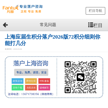
栏目导航
常见问题
栏目
网
站
首
上海应届生积分落户2026版72积分细则你
页
能打几分
留
发表时间：2026-03-08
学
生
落
户
咨
询
服
务
优
势