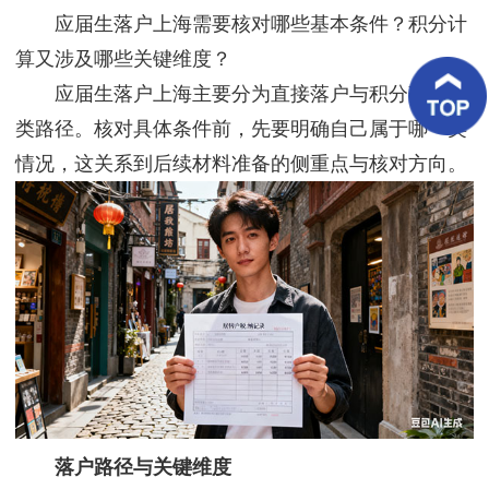
客
应届生落户上海需要核对哪些基本条件？积分计
户
案
算又涉及哪些关键维度？
例
应届生落户上海主要分为直接落户与积分落户两
类路径。核对具体条件前，先要明确自己属于哪一类
客
户
情况，这关系到后续材料准备的侧重点与核对方向。
好
评
新
闻
资
讯
联
系
我
们
落户路径与关键维度