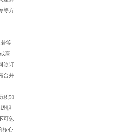
称等方
，若等
于或高
同签订
需合并
积50
中级职
不可忽
的核心