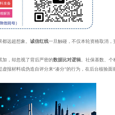
都远超想象。
诚信红线
一旦触碰，不仅本轮资格取消，
加，却忽视了背后严密的
数据比对逻辑
。社保基数、个
过虚报材料或伪造自评分来“凑分”的行为，在后台核验面