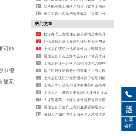
入口与查询步骤说明
软考能不能上海落户加分（软考上海落
户政策）
香港工作上海落户政策规定（香港工作
落户沪政策）
热门文章
松江办理上海居住证积分需满足哪些具
体申办条件？
社保基数影响上海居住证积分办理与落
更可能
户条件
上海居住证积分达标条件与办理服务信
息
居住证积分在上海怎么自行计算具体分
值？
上海居住证积分落户细则具体包含哪些
税申报
内容要求
徐汇区居住证积分如何查询？上海办理
信息
上海居住证积分最新指标及分值细则解
前都无
析
上海人才引进落户具体有哪些申请条件
要求？
上海人才引进政策中这5类人才可直接落
户
人才引进落户上海的条件是都需要全部
满足吗
居住证积分落户上海到底需要满足多少
分值要求？
海归人才如何申请上海落户人才引进通
立即
道
咨询