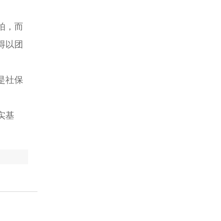
拍，而
得以团
是社保
实基