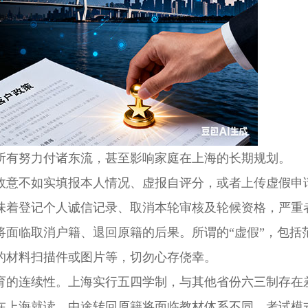
有努力付诸东流，甚至影响家庭在上海的长期规划。
意不如实填报本人情况、虚报自评分，或者上传虚假申
味着登记个人诚信记录、取消本轮审核及轮候资格，严重
将面临取消户籍、退回原籍的后果。所谓的“虚假”，包括
的材料扫描件或图片等，切勿心存侥幸。
的连续性。上海实行五四学制，与其他省份六三制存在
在上海就读，中途转回原籍将面临教材体系不同、考试模