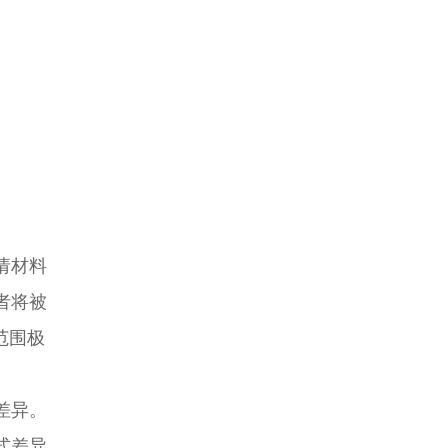
请材料
者将被
范围极
差异。
式差异