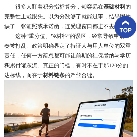
客
很多人盯着积分指标算分，却容易在
基础材料
的
户
案
完整性上栽跟头。以为分数够了就能过审，结果因为
例
缺了一张证照或承诺函，连受理窗口都进不去。
这种“重分值、轻材料”的误区，经常导致申请节
客
户
奏被打乱。政策明确界定了持证人与用人单位的双重
好
评
责任，任何一方疏忽都可能让前期的社保缴纳与学历
积累付诸东流。真正的门槛，有时不在于那120分的
新
闻
达标线，而在于
材料链条
的严丝合缝。
资
讯
联
系
我
们