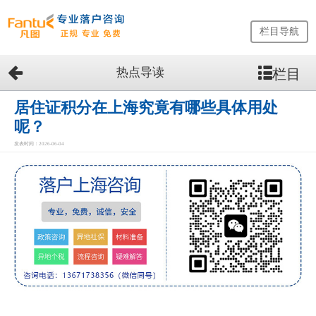
栏目导航
热点导读
栏目
网
站
首
居住证积分在上海究竟有哪些具体用处
页
呢？
留
发表时间：2026-06-04
学
生
落
户
咨
询
服
务
优
势