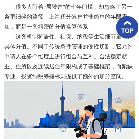
客
很多人盯着“居转户”的七年门槛，却忽略了另一
户
案
条更细碎的路径。上海积分落户并非简单的年限累
例
加，而是一套精密的分值换算体系。
这套机制将居住、社保、纳税等生活细节量化为
客
户
具体分值。不同于传统条件管理的硬性切割，它允许
好
评
申请人在多个维度上进行组合与互补。合法稳定就
业、住所以及连续居住年限构成了基础框架，而紧缺
新
闻
专业、投资纳税等指标则提供了额外的加分空间。
资
讯
联
系
我
们