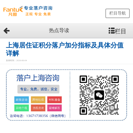
栏目导航
热点导读
栏目
网
站
首
上海居住证积分落户加分指标及具体分值
页
详解
留
发表时间：2026-06-04
学
生
落
户
咨
询
服
务
优
势