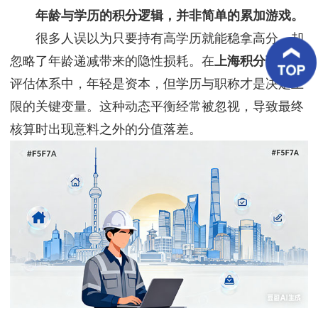
客
年龄与学历的积分逻辑，并非简单的累加游戏。
户
案
很多人误以为只要持有高学历就能稳拿高分，却
例
忽略了年龄递减带来的隐性损耗。在
上海积分落户
的
评估体系中，年轻是资本，但学历与职称才是决定上
客
户
限的关键变量。这种动态平衡经常被忽视，导致最终
好
评
核算时出现意料之外的分值落差。
新
闻
资
讯
联
系
我
们