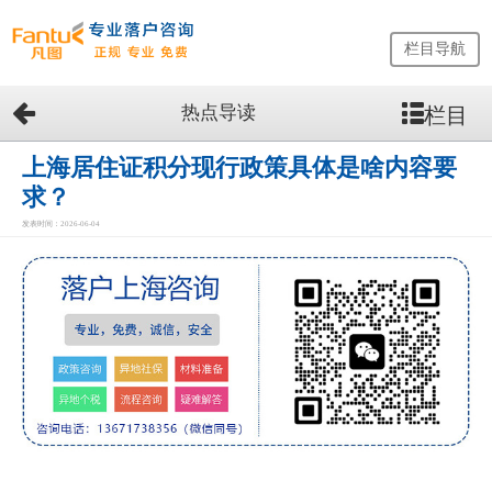
栏目导航
热点导读
栏目
网
站
首
上海居住证积分现行政策具体是啥内容要
页
求？
留
发表时间：2026-06-04
学
生
落
户
咨
询
服
务
优
势