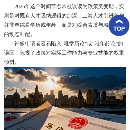
客
2026年这个时间节点常被误读为政策突变期，实
户
案
则是对既有人才吸纳逻辑的加深。上海人才引进落户
例
并非单纯看学历或年龄，而是对综合素质与城市需求
的动态匹配。
客
户
许多申请者容易陷入“唯学历论”或“唯年龄论”的
好
评
误区，忽视了政策对实际工作能力与专业技能的权重
倾斜。
新
闻
资
讯
联
系
我
们