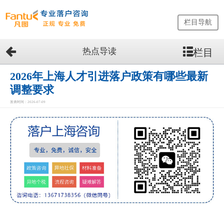
栏目导航
热点导读
栏目
网
站
首
2026年上海人才引进落户政策有哪些最新
页
调整要求
留
发表时间：2026-07-09
学
生
落
户
咨
询
服
务
优
势