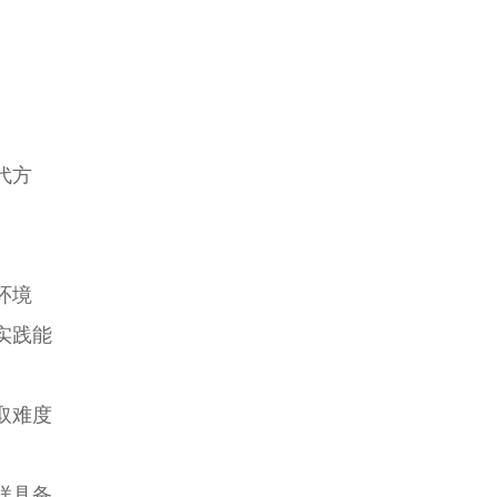
代方
环境
实践能
取难度
样具备