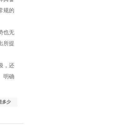
常规的
势也无
出所提
级，还
。明确
是多少