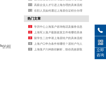
径可走
高薪企业人才引进上海办理的具体流程
信息
在职人员如何通过上海居住证积分办理
落户
热门文章
学历中心上海落户咨询电话及服务信息
上海军人落户最新政策文件有哪些具体
规定要求
留学生二次申请上海居转户的具体流程
是什么
上海户口申办条件有哪些？居转户与人
户
的框
才引进要求详解
上海落户六种路径解析，助你高效获取
立即
咨询
户口办理信息