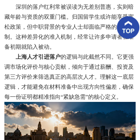
客
深圳的落户红利常被误读为无差别普惠，实则暗
户
案
藏年龄与资质的双重门槛。归国留学生或许能享受宽
例
松政策，但中职背景的专业人士却面临严格的年龄限
制。这种差异化的准入机制，经常让许多申请者在准
客
户
备初期就陷入被动。
好
评
上海人才引进落户
的逻辑与此截然不同。它更强
调市场化评价与核心贡献，倾向于通过薪酬、投资及
新
闻
第三方评价来筛选真正的高层次人才。理解这一底层
资
讯
逻辑，才能避免在材料准备中出现方向性偏差，确保
每一份证明都精准指向“紧缺急需”的核心定义。
联
系
我
们