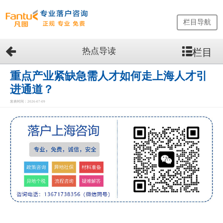
栏目导航
热点导读
栏目
网
站
首
重点产业紧缺急需人才如何走上海人才引
页
进通道？
留
发表时间：2026-07-09
学
生
落
户
咨
询
服
务
优
势