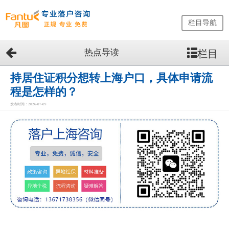
栏目导航
热点导读
栏目
网
站
首
持居住证积分想转上海户口，具体申请流
页
程是怎样的？
留
发表时间：2026-07-09
学
生
落
户
咨
询
服
务
优
势