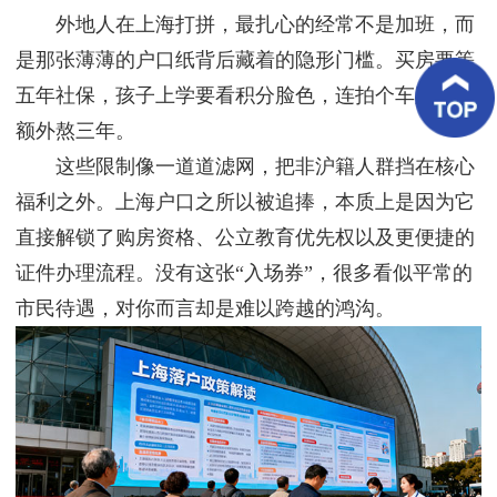
客
外地人在上海打拼，最扎心的经常不是加班，而
户
案
是那张薄薄的户口纸背后藏着的隐形门槛。买房要等
例
五年社保，孩子上学要看积分脸色，连拍个车牌都得
额外熬三年。
客
户
这些限制像一道道滤网，把非沪籍人群挡在核心
好
评
福利之外。上海户口之所以被追捧，本质上是因为它
直接解锁了购房资格、公立教育优先权以及更便捷的
新
闻
证件办理流程。没有这张“入场券”，很多看似平常的
资
讯
市民待遇，对你而言却是难以跨越的鸿沟。
联
系
我
们