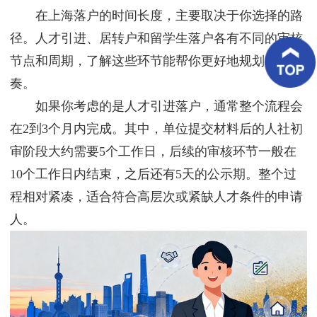
客
在上海落户的时间长度，主要取决于你选择的路
户
案
径。人才引进、居转户和留学生落户各有不同的审核
例
节点和周期，了解这些环节能帮你更好地规划申请节
奏。
客
户
如果你考虑的是人才引进落户，通常整个流程会
好
评
在2到3个月内完成。其中，单位提交材料后的人社初
审阶段大约需要5个工作日，后续的审核环节一般在
新
闻
10个工作日内结束，之后还有5天的公示期。整个过
资
讯
程相对紧凑，适合符合高层次或紧缺人才条件的申请
人。
联
系
我
们