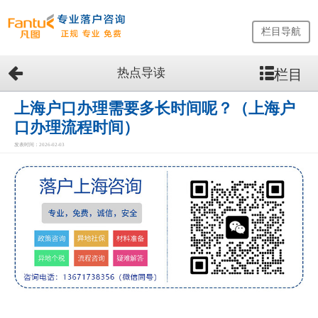
栏目导航
热点导读
栏目
网
站
首
上海户口办理需要多长时间呢？（上海户
页
口办理流程时间）
留
发表时间：2026-02-03
学
生
落
户
咨
询
服
务
优
势