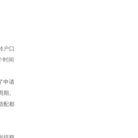
转户口
个时间
了申请
周期。
错配都
所得额