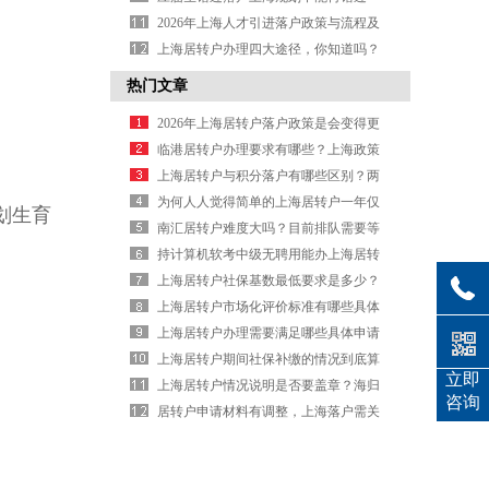
（应届生落户规划补救从速）
2026年上海人才引进落户政策与流程及
条件清单
上海居转户办理四大途径，你知道吗？
（上海居转户经验分享）
热门文章
2026年上海居转户落户政策是会变得更
紧张吗
临港居转户办理要求有哪些？上海政策
细节解析
上海居转户与积分落户有哪些区别？两
者申请条件有何不同
为何人人觉得简单的上海居转户一年仅
划生育
进一万人？
南汇居转户难度大吗？目前排队需要等
待多久时间
持计算机软考中级无聘用能办上海居转
户吗
上海居转户社保基数最低要求是多少？
上海居转户市场化评价标准有哪些具体
细则要求
上海居转户办理需要满足哪些具体申请
条件？
上海居转户期间社保补缴的情况到底算
立即
不算数？
上海居转户情况说明是否要盖章？海归
咨询
办理时需注意哪些细节要求
居转户申请材料有调整，上海落户需关
注哪些变化