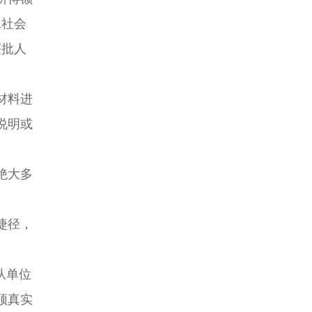
工社会
获批人
材料进
说明或
绝大多
捷径，
从单位
须真实