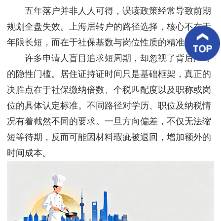
客
五年落户并非人人可得，误读政策经常导致前期
户
案
规划全盘失效。上海居转户的路径选择，核心不在于
例
年限长短，而在于社保基数与岗位性质的精准匹配。
许多申请人盲目追求短周期，却忽视了背后严苛
客
户
的隐性门槛。居住证持证时间只是基础框架，真正的
好
评
决胜点在于社保缴纳倍数、个税匹配度以及职称或岗
位的具体认定标准。不同路径对学历、职位及纳税情
新
闻
况有着截然不同的要求。一旦方向偏差，不仅无法缩
资
讯
短等待期，反而可能因材料瑕疵被退回，增加额外的
时间成本。
联
系
我
们