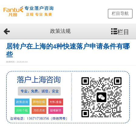
栏目导航
政策法规
栏目
网
站
首
居转户在上海的4种快速落户申请条件有哪
页
些
留
发表时间：2026-06-04
学
生
落
户
咨
询
服
务
优
势