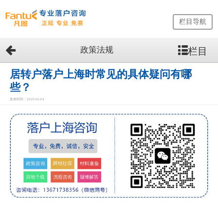
栏目导航
政策法规
栏目
网
站
首
居转户落户上海时常见的具体疑问有哪
页
些？
留
发表时间：2026-06-04
学
生
落
户
咨
询
服
务
优
势