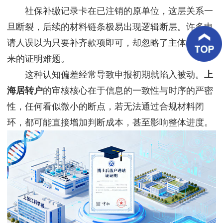
客
社保补缴记录卡在已注销的原单位，这层关系一
户
案
旦断裂，后续的材料链条极易出现逻辑断层。许多申
例
请人误以为只要补齐款项即可，却忽略了主体消失带
来的证明难题。
客
户
这种认知偏差经常导致申报初期就陷入被动。
上
好
评
海居转户
的审核核心在于信息的一致性与时序的严密
性，任何看似微小的断点，若无法通过合规材料闭
新
闻
环，都可能直接增加判断成本，甚至影响整体进度。
资
讯
联
系
我
们