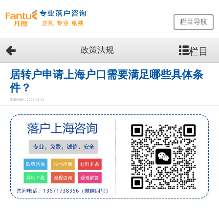
栏目导航
政策法规
栏目
网
站
首
居转户申请上海户口需要满足哪些具体条
页
件？
留
发表时间：2026-06-04
学
生
落
户
咨
询
服
务
优
势