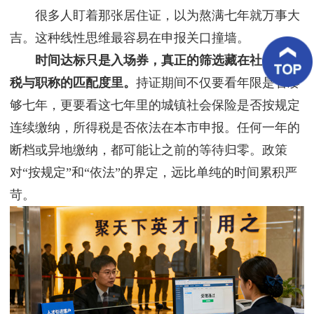
客
很多人盯着那张居住证，以为熬满七年就万事大
户
案
吉。这种线性思维最容易在申报关口撞墙。
例
时间达标只是入场券，真正的筛选藏在社保、个
税与职称的匹配度里。
持证期间不仅要看年限是否凑
客
户
够七年，更要看这七年里的城镇社会保险是否按规定
好
评
连续缴纳，所得税是否依法在本市申报。任何一年的
断档或异地缴纳，都可能让之前的等待归零。政策
新
闻
对“按规定”和“依法”的界定，远比单纯的时间累积严
资
讯
苛。
联
系
我
们