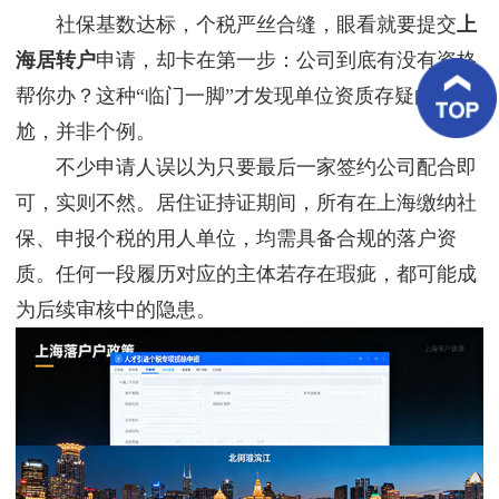
客
社保基数达标，个税严丝合缝，眼看就要提交
上
户
案
海居转户
申请，却卡在第一步：公司到底有没有资格
例
帮你办？这种“临门一脚”才发现单位资质存疑的尴
尬，并非个例。
客
户
不少申请人误以为只要最后一家签约公司配合即
好
评
可，实则不然。居住证持证期间，所有在上海缴纳社
保、申报个税的用人单位，均需具备合规的落户资
新
闻
质。任何一段履历对应的主体若存在瑕疵，都可能成
资
讯
为后续审核中的隐患。
联
系
我
们