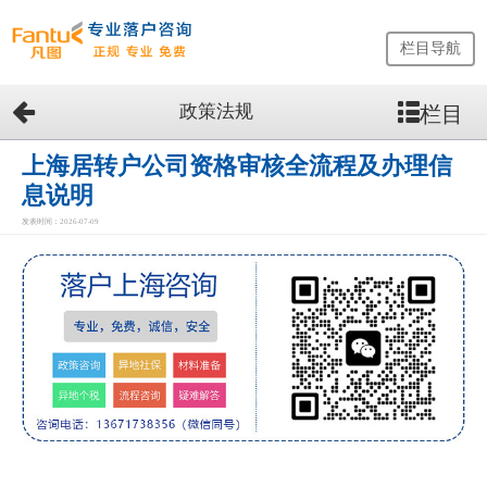
栏目导航
政策法规
栏目
网
站
首
上海居转户公司资格审核全流程及办理信
页
息说明
留
发表时间：2026-07-09
学
生
落
户
咨
询
服
务
优
势