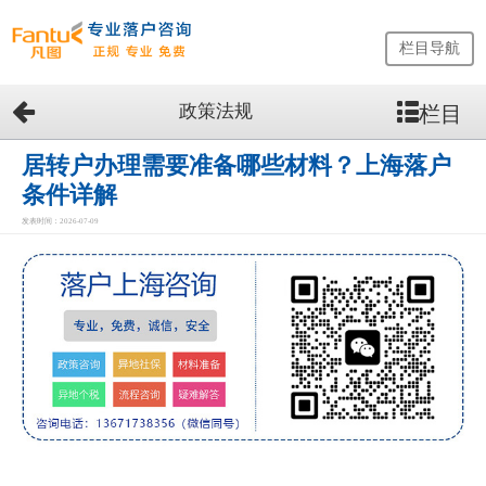
栏目导航
政策法规
栏目
网
站
首
居转户办理需要准备哪些材料？上海落户
页
条件详解
留
发表时间：2026-07-09
学
生
落
户
咨
询
服
务
优
势