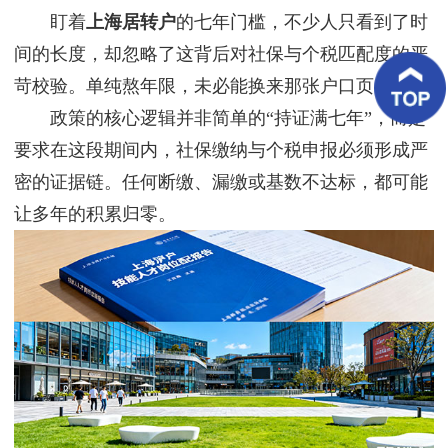
客
盯着
上海居转户
的七年门槛，不少人只看到了时
户
案
间的长度，却忽略了这背后对社保与个税匹配度的严
例
苛校验。单纯熬年限，未必能换来那张户口页。
政策的核心逻辑并非简单的“持证满七年”，而是
客
户
要求在这段期间内，社保缴纳与个税申报必须形成严
好
评
密的证据链。任何断缴、漏缴或基数不达标，都可能
让多年的积累归零。
新
闻
资
讯
联
系
我
们