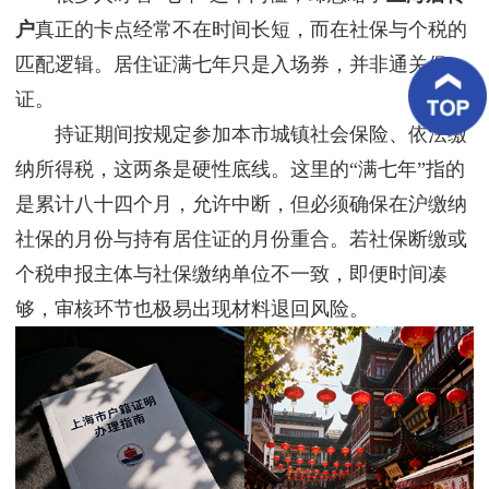
客
户
真正的卡点经常不在时间长短，而在社保与个税的
户
案
匹配逻辑。居住证满七年只是入场券，并非通关保
例
证。
客
持证期间按规定参加本市城镇社会保险、依法缴
户
好
纳所得税，这两条是硬性底线。这里的“满七年”指的
评
是累计八十四个月，允许中断，但必须确保在沪缴纳
社保的月份与持有居住证的月份重合。若社保断缴或
新
闻
个税申报主体与社保缴纳单位不一致，即便时间凑
资
讯
够，审核环节也极易出现材料退回风险。
联
系
我
们