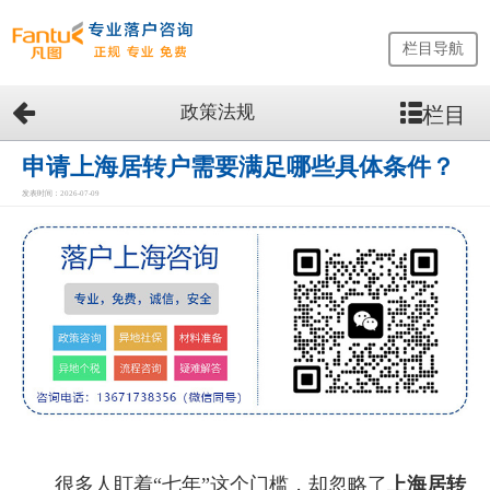
栏目导航
政策法规
栏目
网
站
首
申请上海居转户需要满足哪些具体条件？
页
发表时间：2026-07-09
留
学
生
落
户
咨
询
服
务
优
势
很多人盯着“七年”这个门槛，却忽略了
上海居转