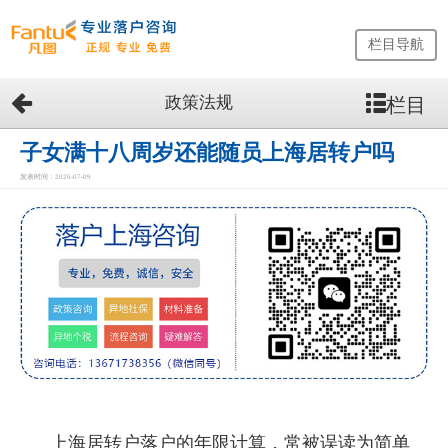
栏目导航
政策法规
栏目
网
站
首
子女满十八周岁还能随员上海居转户吗
页
发表时间：2026-07-09
留
学
生
落
户
咨
询
服
务
优
势
上海居转户落户的年限计算，常被误读为简单