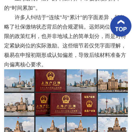
客
的“时间累加”。
户
案
许多人纠结于“连续”与“累计”的字面差异，却忽
例
略了社保缴纳状态背后的合规逻辑。远郊岗位缩短年
客
限的政策红利，也并非地域上的简单划分，而是对特
户
好
定紧缺岗位的实际激励。这些细节若仅凭字面理解，
评
极易在申报初期形成认知偏差，导致后续材料准备方
向偏离核心要求。
新
闻
资
讯
联
系
我
们