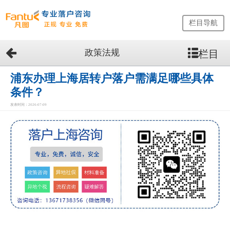
栏目导航
政策法规
栏目
网
站
首
浦东办理上海居转户落户需满足哪些具体
页
条件？
留
发表时间：2026-07-09
学
生
落
户
咨
询
服
务
优
势