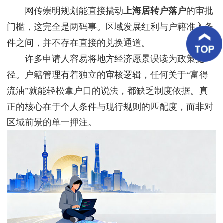
客
网传崇明规划能直接撬动
上海居转户落户
的审批
户
案
门槛，这完全是两码事。区域发展红利与户籍准入条
例
件之间，并不存在直接的兑换通道。
许多申请人容易将地方经济愿景误读为政策捷
客
户
径。户籍管理有着独立的审核逻辑，任何关于“富得
好
评
流油”就能轻松拿户口的说法，都缺乏制度依据。真
正的核心在于个人条件与现行规则的匹配度，而非对
新
闻
区域前景的单一押注。
资
讯
联
系
我
们