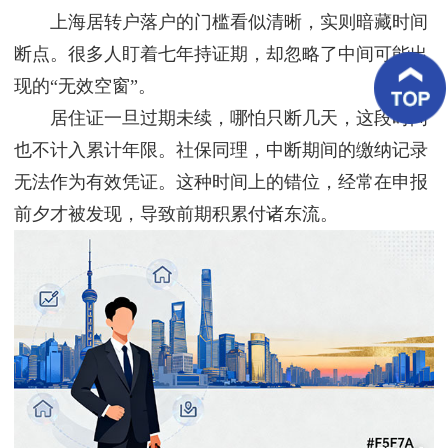
客
上海居转户落户的门槛看似清晰，实则暗藏时间
户
案
断点。很多人盯着七年持证期，却忽略了中间可能出
例
现的“无效空窗”。
居住证一旦过期未续，哪怕只断几天，这段时间
客
户
也不计入累计年限。社保同理，中断期间的缴纳记录
好
评
无法作为有效凭证。这种时间上的错位，经常在申报
前夕才被发现，导致前期积累付诸东流。
新
闻
资
讯
联
系
我
们