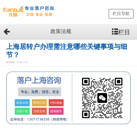
栏目导航
政策法规
栏目
网
站
首
上海居转户办理需注意哪些关键事项与细
页
节？
留
发表时间：2026-07-09
学
生
落
户
咨
询
服
务
优
势