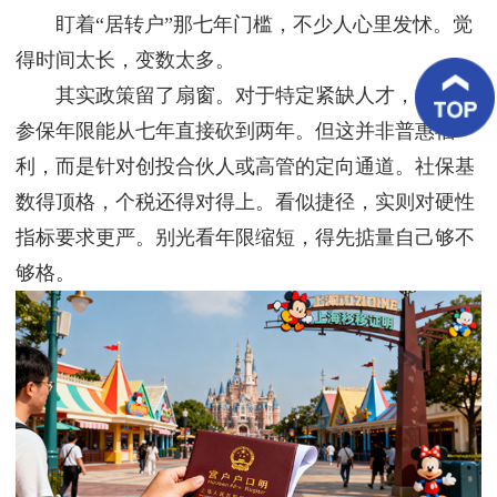
客
盯着“居转户”那七年门槛，不少人心里发怵。觉
户
案
得时间太长，变数太多。
例
其实政策留了扇窗。对于特定紧缺人才，持证和
参保年限能从七年直接砍到两年。但这并非普惠福
客
户
利，而是针对创投合伙人或高管的定向通道。社保基
好
评
数得顶格，个税还得对得上。看似捷径，实则对硬性
指标要求更严。别光看年限缩短，得先掂量自己够不
新
闻
够格。
资
讯
联
系
我
们