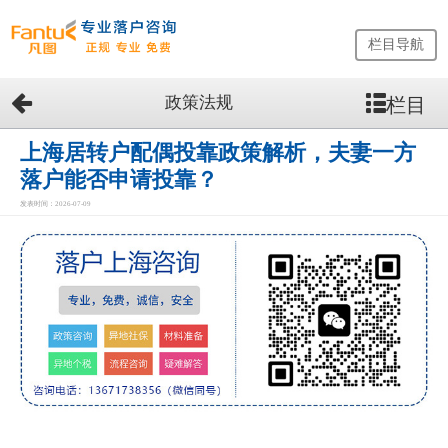
栏目导航
政策法规
栏目
网
站
首
上海居转户配偶投靠政策解析，夫妻一方
页
落户能否申请投靠？
留
发表时间：2026-07-09
学
生
落
户
咨
询
服
务
优
势